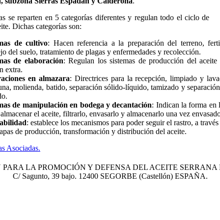
, subzona Sierras Espadán y Calderona
.
s se reparten en 5 categorías diferentes y regulan todo el ciclo de
eite. Dichas categorías son:
as de cultivo
: Hacen referencia a la preparación del terreno, ferti
o del suelo, tratamiento de plagas y enfermedades y recolección.
as de elaboración
: Regulan los sistemas de producción del aceite 
n extra.
aciones en almazara
: Directrices para la recepción, limpiado y lav
una, molienda, batido, separación sólido-líquido, tamizado y separación
do.
as de manipulación en bodega y decantación
: Indican la forma en 
almacenar el aceite, filtrarlo, envasarlo y almacenarlo una vez envasado
abilidad
: establece los mecanismos para poder seguir el rastro, a través
tapas de producción, transformación y distribución del aceite.
as Asociadas.
 PARA LA PROMOCIÓN Y DEFENSA DEL ACEITE SERRANA
C/ Sagunto, 39 bajo. 12400 SEGORBE (Castellón) ESPAÑA.