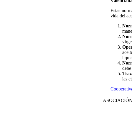
Valenciana
Estas norma
vida del ac
Norm
manej
Norm
virge
Oper
aceit
líqui
Norm
debe 
Traz
las e
Cooperativ
ASOCIACIÓN