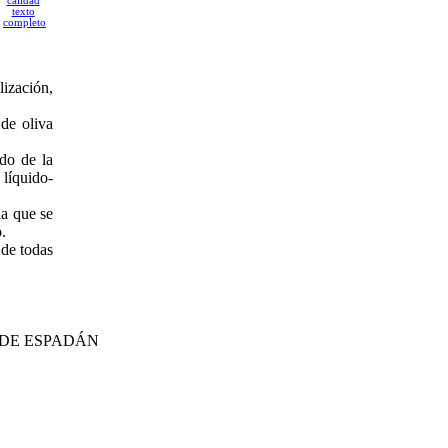
texto
completo
lización,
de oliva
ado de la
 líquido-
la que se
.
 de todas
 DE ESPADÁN