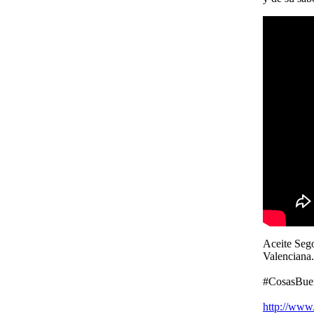
Aceite Sego
Valenciana. T
#CosasBue
http://www