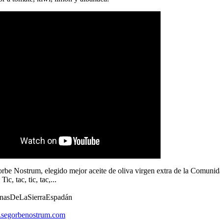
rbe Nostrum, elegido mejor aceite de oliva virgen extra de la Comuni
ic, tac, tic, tac,...
nasDeLaSierraEspadán
.segorbenostrum.com