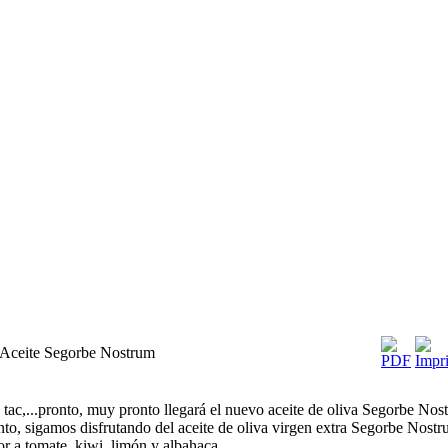
l Aceite Segorbe Nostrum
ic, tac,...pronto, muy pronto llegará el nuevo aceite de oliva Segorbe Nos
nto, sigamos disfrutando del aceite de oliva virgen extra Segorbe Nost
or a tomate, kiwi, limón y albahaca.