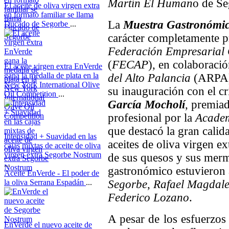
Martín El Human
o de Se
El aceite de oliva virgen extra
en formato familiar se llama
La
Muestra Gastronómic
Ducado de Segorbe
...
carácter
completamente pr
Federación Empresarial 
(
FECAP
), en colaboraci
El aceite virgen extra EnVerde
gana la medalla de plata en la
del Alto Palancia
(ARPA).
New York International Olive
su inauguración con el c
Oil Competition
...
García Mocholí
, premiad
profesional por la
Academ
que
destacó la gran calid
Intensidad + Suavidad en las
aceites de oliva virgen ex
cajas mixtas de aceite de oliva
virgen extra Segorbe Nostrum
de sus quesos y sus merme
...
gastronómico estuvieron a
Aceite EnVerde - El poder de
la oliva Serrana Espadán
...
Segorbe
,
Rafael Magdal
Federico Lozano
.
A pesar de los esfuerzos 
EnVerde el nuevo aceite de