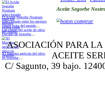
Aceite Segorbe Nostr
El Aceite Segorbe Nostrum
seleccionado entre los mejores
virgen extra del mundo
...
Las claves del aceite de oliva
Ducado de Segorbe
...
ASOCIACIÓN PARA LA
ACEITE SE
XI Muestra agrícola del olivo
en Segorbe
...
C/ Sagunto, 39 bajo. 12