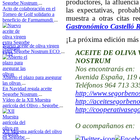
productores, la afluencia
Segorbe Nostrum
...
Acto de colaboración en el
las expectativas, proba
Torneo de Golf solidario a
muestra a otras citas r
beneficio de Farmamundi
...
Gastronómico Castelló 
¡La próxima edición más
Nuevo aceite de oliva virgen
extra Segorbe Nostrum ECO
...
ACEITE DE OLIVA
NOSTRUM
Nos encontrarás
en:
Avenida España, 119 
Abierto el plazo para asegurar
las olivas
...
Teléfonos 964 713 33
En Navidad regala aceite
http://www.segorben
Segorbe Nostrum
...
Vídeo de la XII Muestra
http://aceitesegorben
agrícola del Olivo - Segorbe
...
http://cooperativaseg
O acompañanos en:
XII Muestra agrícola del olivo
en Segorbe
...